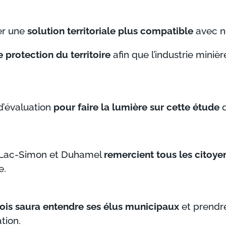
er une
solution territoriale plus compatible
avec no
e protection du territoire
afin que l’industrie minièr
d’évaluation
pour faire la lumière sur cette étude
d
e, Lac-Simon et Duhamel
remercient tous les citoye
e.
cois saura entendre ses élus municipaux
et prendre
tion.