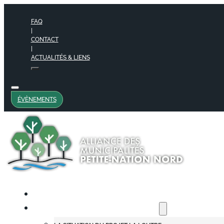
FAQ
|
CONTACT
|
ACTUALITÉS & LIENS
ÉVÈNEMENTS
QUI SOMMES-NOUS
QUEL AVENIR POUR NOTRE RÉGION ?