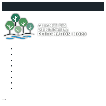
QUI SOMMES-NOUS
QUEL AVENIR POUR NOTRE RÉGION ?
L’APPROCHE DÉMOCRATIQUE
LES ACTIONS CONCRÈTES
ACTUALITÉS & LIENS IMPORTANTS
ÉVÈNEMENTS
FAQ
POUR NOUS REJOINDRE