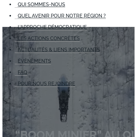
QUI SOMMES-NOUS
QUEL AVENIR POUR NOTRE RÉGION ?
L’APPROCHE DÉMOCRATIQUE
LES ACTIONS CONCRÈTES
ACTUALITÉS & LIENS IMPORTANTS
ÉVÈNEMENTS
FAQ
POUR NOUS REJOINDRE
“BOOM MINIER” AU QU