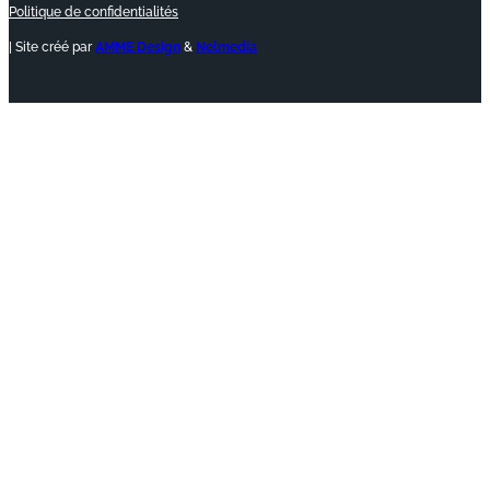
Politique de confidentialités
| Site créé par
AMME Design
&
Nelmedia