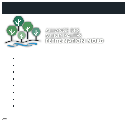
QUI SOMMES-NOUS
QUEL AVENIR POUR NOTRE RÉGION ?
L’APPROCHE DÉMOCRATIQUE
LES ACTIONS CONCRÈTES
ACTUALITÉS & LIENS IMPORTANTS
ÉVÈNEMENTS
FAQ
POUR NOUS REJOINDRE